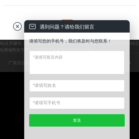
1
遇到问题？请给我们留言
请填写您的手机号，我们将及时与您联系！
站点关键词：
商洛市跨境电商平台
商洛市外贸独立站商城开发
商洛市跨境独立
站商城
商洛市产品出海商城服务
商洛市跨境外贸物流
广东启云教育科技有限公司 © 版权所有
粤ICP备2023089437号-14