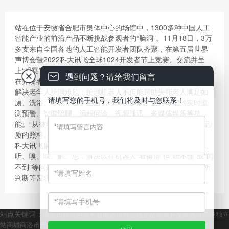
站在位于安徽省合肥市奥体中心的场馆中，1300多种中国人工
智能产业的前沿产品不断挑战参观者的“脑洞”。11月18日，3万
多支来自全国各地的人工智能开发者团队齐聚，在第五届世界
声博会暨2022科大讯飞全球1024开发者节上竞赛、交流并呈
上“盛宴”。
遇到问题？请给我们留言
在开发者节上，来自深圳的孙伟红团队展示了如何用人工智能
解决老年人护理难题：护理机器人不但能帮助失能老人满足如
请填写您的手机号，我们将及时与您联系！
厕、洗浴、移动等基本生活需求，还加载了生命体征的实时监
测预警、智能陪聊、远程问诊、视频通讯、多媒体娱乐等功
能。“从被动护理到主动识别需求，我们的目标是更有尊严和品
质的照料。”孙伟红说。
科大讯飞展示的“工业六感产品”让工业生产过程拥有了人的视、
听、嗅、味、触、思，解决以往机器人“看得清”但“听不懂”或“闻
不到”等问题，从而可以在各种复杂环境中满足不同巡检、分析
判断等需求，保障工业生产过程始终处于在控、可控的状态。
站点关键词：
商洛市跨境电商平台
商洛市外贸独立站商城开发
商洛市跨境独立
站商城
商洛市产品出海商城服务
商洛市跨境外贸物流