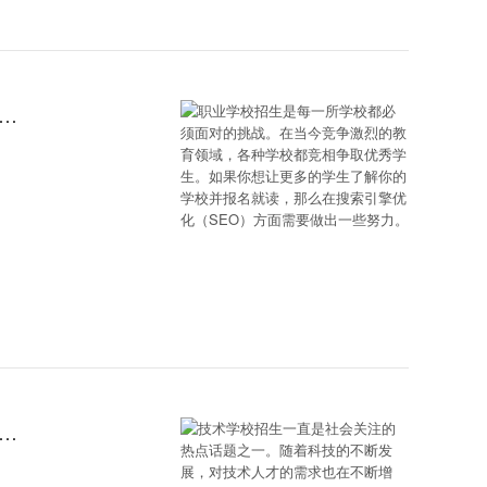
学校都必须面对的挑战。在当今竞争激烈的教育领域，各种学校都竞相争取优秀学生。如果你想让更多的学生了解你的学校并报名就读，那么在搜索引擎优化（SEO）方面需要做出一些努力。
是社会关注的热点话题之一。随着科技的不断发展，对技术人才的需求也在不断增加。因此，选择一所优质的技术学校学习成为了许多学生和家长的首要选择。