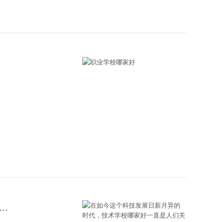
新月异的时代，技术学校哪家好一直是人们关注的热门话题。随着互联网的普及和信息化的发展，选择一个好的技术学校不仅可以提高个人的就业竞争力，还可以帮助实现个人的职业发展目标。